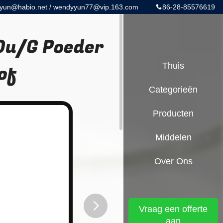
yun@habio.net / wendyyun77@vip.163.com
86-28-85576619
0u/G Poeder
of
Thuis
Categorieën
Producten
Middelen
Over Ons
Vraag een offerte
aan