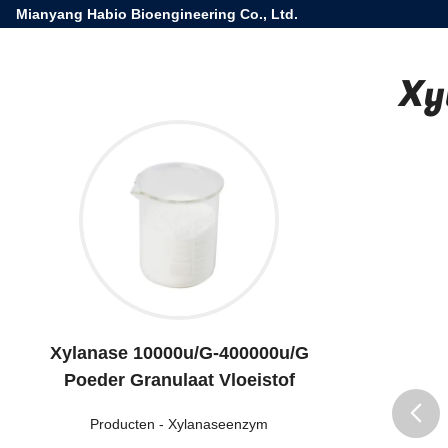
Mianyang Habio Bioengineering Co., Ltd.
Xy
Xylanase 10000u/G-400000u/G
Poeder Granulaat Vloeistof
Producten
-
Xylanaseenzym