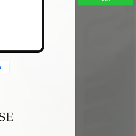
button
u
SE