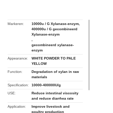
butto
Markeren
10000u / G Xylanase-enzym
,
400000u / G gecombineerd
Xylanase-enzym
,
gecombineerd xylanase-
enzym
Appearance
WHITE POWDER TO PALE
YELLOW
Function
Degradation of xylan in raw
materials
Specification
10000-400000U/g
USE
Reduce intestinal viscosity
and reduce diarrhea rate
Application
Improve livestock and
poultry production