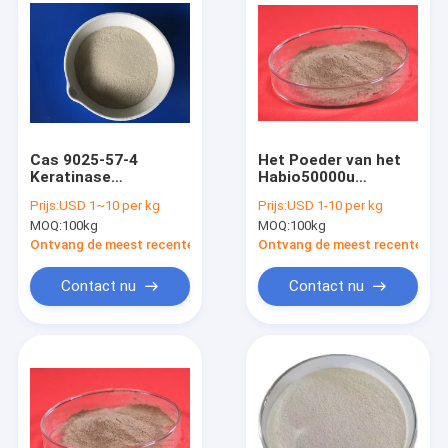
Cas 9025-57-4
Het Poeder van het
Keratinase
Habio50000u
Poederenzympreparaten
Keratinase Enzym
Prijs:
USD 1~10 per kg
Prijs:
USD 1-10 per kg
voor Voerindustrie
voor
MOQ:
100kg
MOQ:
100kg
Schoonheidsmiddelen
en Skincare
Ontvang de meest recente Prijs
Ontvang de meest recente Prij
Contact nu
Contact nu
Huis
Producten
Ongeveer ons