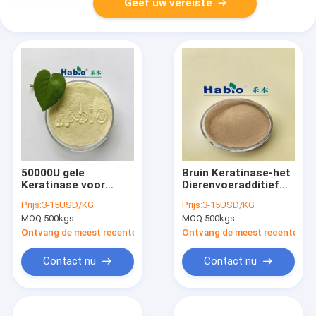
Geef uw vereiste
50000U gele
Bruin Keratinase-het
Keratinase voor
Dierenvoeradditief
Dierlijke
van het Enzympoeder
Prijs:
3-15USD/KG
Prijs:
3-15USD/KG
Spijsverterings
voor
MOQ:
500kgs
MOQ:
500kgs
Fysiologische
Spijsverteringscapaciteit
Functie
Ontvang de meest recente Prijs
Ontvang de meest recente Prij
Contact nu
Contact nu