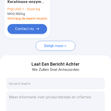
Keratinase-enzym
Het Enzym van de glucoseoxydase
Eiwitoplosbaar
Prijs:
USD 1 - 10 per kg
Bevorderend
MOQ:
Xylanaseenzym
500 kg
spijsverteringsvermogen
Ontvang de meest recente Prijs
Beta Mannanase Enzyme
Contact nu
Alpha Galactosidase
Bekijk meer
Cellulaseenzym
Keratinaseenzym
Laat Een Bericht Achter
Pectinase Enzym
We Zullen Snel Antwoorden
Katalaseenzym
Beta Glucanase Enzyme
Dierenvoerenzymen