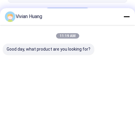
Doorgaan
Vivian Huang
11:19 AM
Onze Categorieën
Good day, what product are you looking for?
Phytase Enzym
Lipaseenzym
Proteaseenzy
Thuis
Ongeveer
Contacteer
Desktop
ons
ons
Site
Sitemap
Privacy Policy