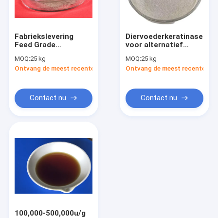
Fabrieksreis
Kwaliteitscontrole
Fabriekslevering
Diervoederkeratinase
Feed Grade
voor alternatief
Contacteer ons
Keratinase-enzym
eiwitgebruik en
MOQ:
25 kg
MOQ:
25 kg
voor hydrolyse van
verlaging van de
Ontvang de meest recente Prijs
Ontvang de meest recente Prij
verenmeel en
voerkosten | Habio-
Nieuws
eiwitgebruik
keratinase
Contact nu
Contact nu
Phytase Enzym
Lipaseenzym
Proteaseenzym
NSP Enzym
Alpha Amylase
100,000-500,000u/g