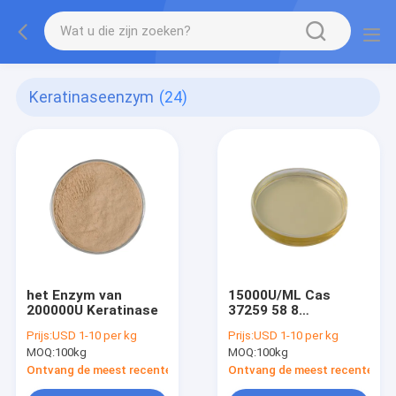
Keratinaseenzym
(24)
het Enzym van
15000U/ML Cas
200000U Keratinase
37259 58 8
Keratinase
Prijs:
USD 1-10 per kg
Prijs:
USD 1-10 per kg
Enzymvloeistof voor
MOQ:
100kg
MOQ:
100kg
Veevoer en Premix
Ontvang de meest recente Prijs
Ontvang de meest recente Prij