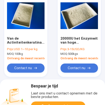
Van de
20000U het Enzymwit
Activiteitenkeratinase
van hoge
van de voer
Zuiverheidskeratinase
Prijs:
USD 1~10 per kg
Prijs:
3-15USD/KG
Industriële Rang
in Leerindustrie
MOQ:
100kg
MOQ:
500kgs
Hoge de
Korrelvloeistof
Ontvang de meest recente Prijs
Ontvang de meest recente Prij
Contact nu
Contact nu
Bespaar je tijd
Laat ons met u contact opnemen met de
beste producten.