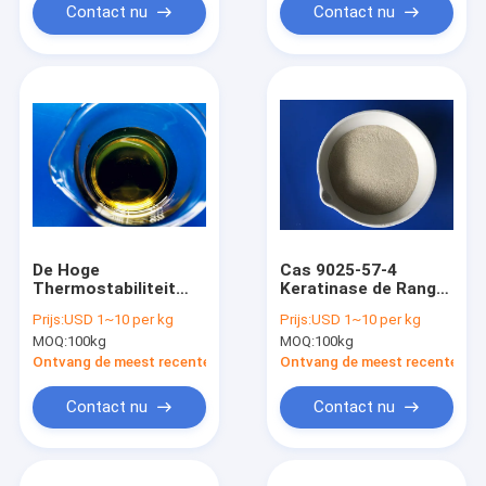
Contact nu
Contact nu
De Hoge
Cas 9025-57-4
Thermostabiliteit
Keratinase de Rang
10000U/G van
van het Enzymvoer
Prijs:
USD 1~10 per kg
Prijs:
USD 1~10 per kg
voedingenenchancer
voor Efficiënt
MOQ:
100kg
MOQ:
100kg
Keratinase
Eiwitgebruik
Ontvang de meest recente Prijs
Ontvang de meest recente Prij
Contact nu
Contact nu