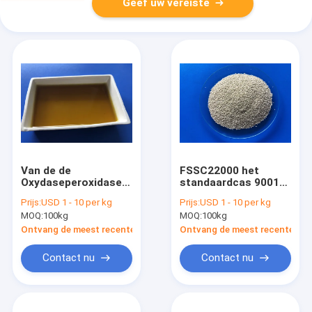
Geef uw vereiste
Van de de
FSSC22000 het
Oxydaseperoxidase
standaardcas 9001
van de Habioglucose
37 0 Enzym van de
Prijs:
USD 1 - 10 per kg
Prijs:
USD 1 - 10 per kg
de Hoge Activiteit
Glucoseoxydase
MOQ:
100kg
MOQ:
100kg
met HALAL-
voor Vee
Certificatie
Ontvang de meest recente Prijs
Ontvang de meest recente Prij
Contact nu
Contact nu