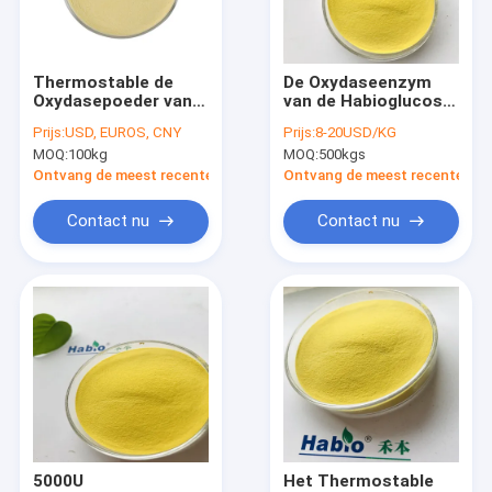
Fabrieksreis
Kwaliteitscontrole
Thermostable de
De Oxydaseenzym
Oxydasepoeder van
van de Habioglucose
Contacteer ons
de GODSglucose
het Verbieden
Prijs:
USD, EUROS, CNY
Prijs:
8-20USD/KG
voor Vee 2000U
Aspergillus flavus
MOQ:
100kg
MOQ:
500kgs
10000U
Nieuws
Ontvang de meest recente Prijs
Ontvang de meest recente Prij
Contact nu
Contact nu
Phytase Enzym
Lipaseenzym
Proteaseenzym
NSP Enzym
Alpha Amylase
5000U
Het Thermostable