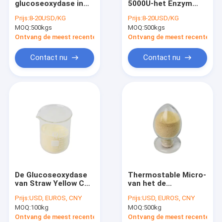
glucoseoxydase in
5000U-het Enzym
Het Enzym van de glucoseoxydase
het Bakken van
Gele Immuniteit van
Prijs:
8-20USD/KG
Prijs:
8-20USD/KG
Thermostable Geel
de Glucoseoxydase
MOQ:
Xylanaseenzym
500kgs
MOQ:
500kgs
Poeder
Verbeteren
Ontvang de meest recente Prijs
Ontvang de meest recente Prij
Beta Mannanase Enzyme
Contact nu
Contact nu
Alpha Galactosidase
Cellulaseenzym
Keratinaseenzym
Pectinase Enzym
Katalaseenzym
De Glucoseoxydase
Thermostable Micro-
Beta Glucanase Enzyme
van Straw Yellow Cas
van het de
9001-37-0 in
Oxydaseenzym van
Prijs:
USD, EUROS, CNY
Prijs:
USD, EUROS, CNY
Voedselindustrie
de GODSglucose
Dierenvoerenzymen
MOQ:
100kg
MOQ:
500kg
10000U/G
Korrel 2000U
Ontvang de meest recente Prijs
Ontvang de meest recente Prij