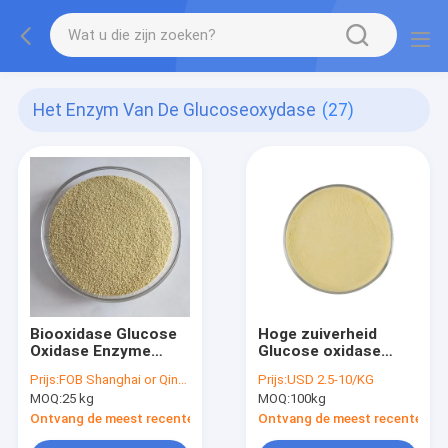
Het Enzym Van De Glucoseoxydase
(27)
Biooxidase Glucose
Hoge zuiverheid
Oxidase Enzyme
Glucose oxidase
Powder Vervang
5000U/G poeder
Prijs:
FOB Shanghai or Qingdao Negotiated
Prijs:
USD 2.5-10/KG
Antibiotica Voor
MOQ:
25 kg
MOQ:
100kg
Verbeterde
Diergezondheid
Ontvang de meest recente Prijs
Ontvang de meest recente Prij