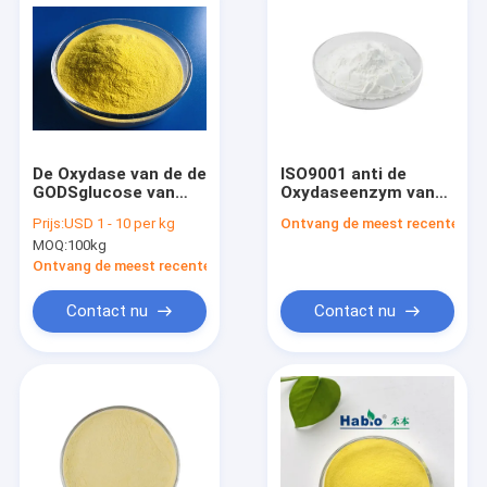
De Oxydase van de de
ISO9001 anti de
GODSglucose van
Oxydaseenzym van
CAS 9001-37-0
de
Prijs:
USD 1 - 10 per kg
Ontvang de meest recente Prij
10000U/G voor
Spanningsglucose,
MOQ:
100kg
Voerindustrie
de Bevordering van
de het Enzymgroei
Ontvang de meest recente Prijs
van de Voerrang
Contact nu
Contact nu
Huis
Producten
Ongeveer ons