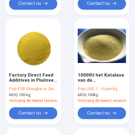
Contact nu
Contact nu
Factory Direct Feed
10000U het Katalase
Additives in Pluimvee
van de
Voeding Glucose
glucoseoxydase
Prijs:
FOB Shanghai or Qingdao USD 3.08-USD 10.46
Prijs:
USD 1 - 10 per kg
Oxidase Enzym
MOQ:
100 kg
MOQ:
100kg
Poeder
Ontvang de meest recente Prijs
Ontvang de meest recente Prij
Contact nu
Contact nu