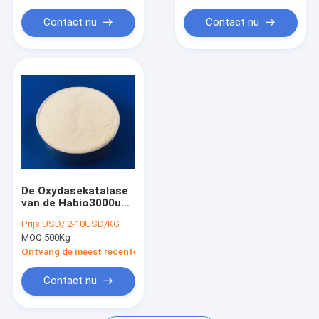
Contact nu
Contact nu
De Oxydasekatalase
van de Habio3000u
Glucose voor
Prijs:
USD/ 2-10USD/KG
Probiotic Bacteriën
MOQ:
500Kg
Ontvang de meest recente Prijs
Contact nu