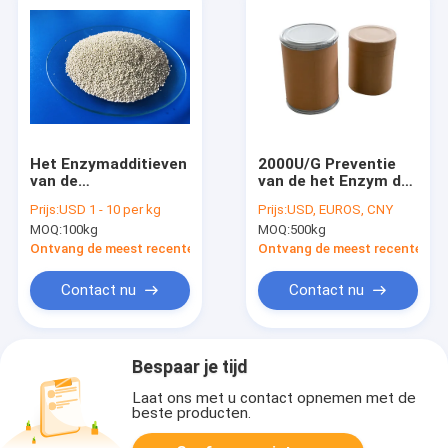
Het Enzymadditieven
2000U/G Preventie
van de
van de het Enzym de
glucoseoxydase
Vloeibare Ziekte van
Prijs:
USD 1 - 10 per kg
Prijs:
USD, EUROS, CNY
de glucoseoxydase
MOQ:
100kg
MOQ:
500kg
Geen Bijwerking
Ontvang de meest recente Prijs
Ontvang de meest recente Prij
Contact nu
Contact nu
Bespaar je tijd
Laat ons met u contact opnemen met de
beste producten.