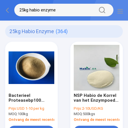
25kg Habio Enzyme
(364)
Bacterieel
NSP Habio de Korrel
Proteasebp100
van het Enzympoeder
Habio Enzym
in Gevogeltevoer
Prijs:
USD 1-10 per kg
Prijs:
2-10USD/KG
25kg/Bag voor Dierlijk
wordt gebruikt
MOQ:
100kg
MOQ:
500kgs
Additief
25kg/Bag die
Ontvang de meest recente Prijs
Ontvang de meest recente Prij