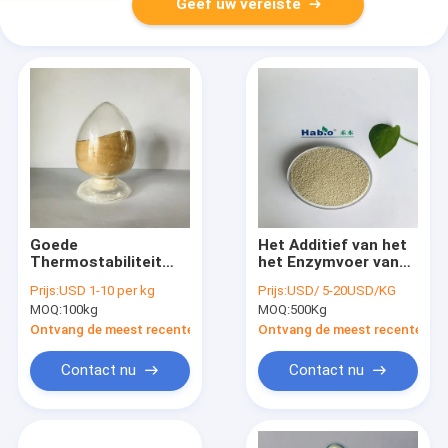
Geef uw vereiste
Goede
Het Additief van het
Thermostabiliteit
het Enzymvoer van
van de Habio de Zure
Habiolipozyme voor
Prijs:
USD 1-10 per kg
Prijs:
USD/ 5-20USD/KG
Protease voor Extile-
Dierlijke
MOQ:
100kg
MOQ:
500Kg
Industrie
Huidvoorwaarde
Ontvang de meest recente Prijs
Ontvang de meest recente Prij
Contact nu
Contact nu