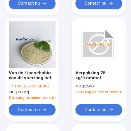
Contact nu
Contact nu
Van de Lipasehabio
Verpakking 25
van de voerrang het
kg/trommel
Enzympoeder met
houdbaarheid 2 jaar
Prijs:
USD/ 5-20USD/KG
MOQ:
25KG
ISO9001-Certificatie
Fytase-enzym in
MOQ:
500Kg
Ontvang de meest recente Prij
poedervorm
Ontvang de meest recente Prijs
Contact nu
Contact nu