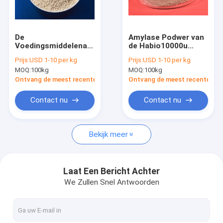
Fabrieksreis
Kwaliteitscontrole
De
Amylase Podwer van
Voedingsmiddelenabsorptie
de Habio10000u
Contacteer ons
van Habiobeta
Medio Temperatuur α
Prijs:
USD 1-10 per kg
Prijs:
USD 1-10 per kg
mannanase enzyme
voor
MOQ:
100kg
MOQ:
100kg
powder for
Voedselindustrie
Nieuws
Ontvang de meest recente Prijs
Ontvang de meest recente Prij
Contact nu
Contact nu
Phytase Enzym
Bekijk meer
Lipaseenzym
Proteaseenzym
Laat Een Bericht Achter
We Zullen Snel Antwoorden
NSP Enzym
Alpha Amylase