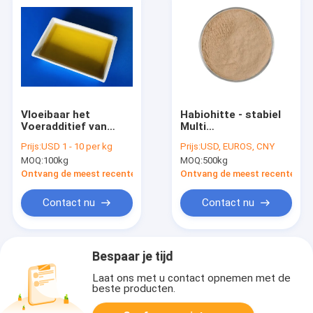
Vloeibaar het
Habiohitte - stabiel
Voeradditief van
Multi
Habioxylanase voor
Spijsverteringsenzym
Prijs:
USD 1 - 10 per kg
Prijs:
USD, EUROS, CNY
Vee en Gevogelte
Lichtbruin Poeder
MOQ:
100kg
MOQ:
500kg
voor Tarwegerst
Ontvang de meest recente Prijs
Ontvang de meest recente Prij
Contact nu
Contact nu
Bespaar je tijd
Laat ons met u contact opnemen met de
beste producten.