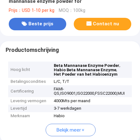
mannanase enzyme powder for
Prijs：USD 1-10 per kg
MOQ：100kg
Beste prijs
Contact nu
Productomschrijving
,
Beta Mannanase Enzyme Powder
Hoog licht
,
Habio Beta Mannanase Enzyme
Het Poeder van het Habioenzym
Betalingscondities
L/C, T/T
FAMI-
Certificering
QS,ISO9001,ISO22000,FSSC22000,MUI
Levering vermogen
4000Mts per maand
Levertijd
3-7 werkdagen
Merknaam
Habio
Bekijk meer