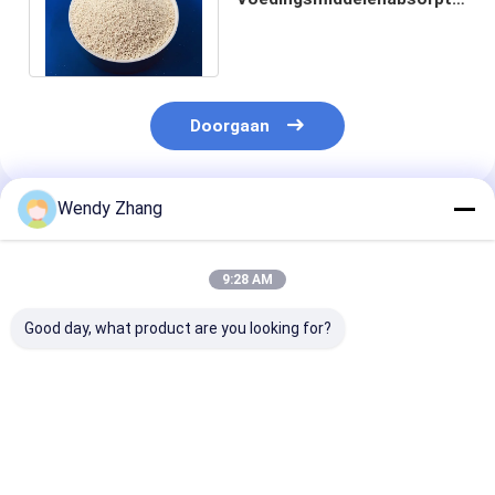
van Habiobeta mannanase
enzyme powder for
Doorgaan
Wendy Zhang
Geadviseerde Producten
9:28 AM
Good day, what product are you looking for?
Geavanceerde feed-
Hoge-stabiel β-
Fabrieksvoorz
β-mannanase voor
mannanase-enzym
Voeder β-
beter voergebruik en
voor NSP-afbraak en
mannanase-e
betere dierprestaties
verminderde
voor een beter