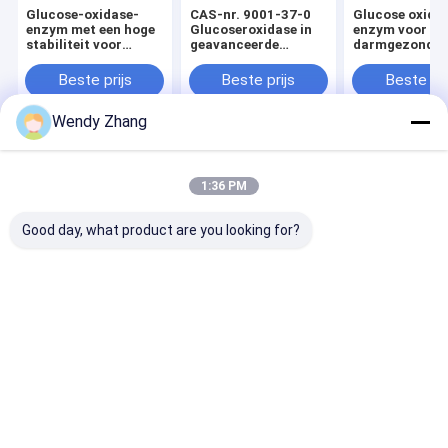
Glucose-oxidase-
CAS-nr. 9001-37-0
Glucose oxida
enzym met een hoge
Glucoseroxidase in
enzym voor
stabiliteit voor
geavanceerde
darmgezondhe
reglementatie van de
diervoeders voor
antioxidantbe
darmmicrobiota en
darmgezondheid en
en efficiënte v
Beste prijs
Beste prijs
Beste pri
oxidatieve controle
antibioticavrije
dierproductie
Wendy Zhang
Thuis
Ongeveer
Contacteer
Desktop
ons
ons
Site
1:36 PM
Sitemap
Privacy Policy
Kwaliteit
Phytase Enzym
China Fabriek.Copyright © 2026 Mianyang
Good day, what product are you looking for?
Habio Bioengineering Co., Ltd.. All Rights Reserved.
Huis
Producten
Ongeveer ons