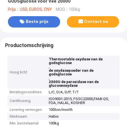
GODSglucose voor Vee 2000U
Prijs：USD, EUROS, CNY
MOQ：100kg
Beste prijs
Contact nu
Productomschrijving
Thermostable oxydase van de
godsglucose
,
de oxydasepoeder van de
Hoog licht
godsglucose
,
2000U de peroxidase van de
glucoseoxydase
Betalingscondities
L/C, D/A, D/P, T/T
ISO9001-2015, FSSC22000,FAMI-QS,
Certificering
FDA, HALAL, KOSHER
Levering vermogen
100ton/month
Merknaam
Habio
Min. bestelaantal
100kg