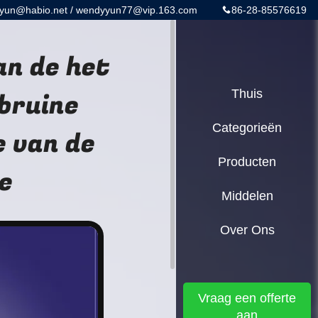
yun@habio.net / wendyyun77@vip.163.com
86-28-85576619
an de het
bruine
Thuis
Categorieën
 van de
Producten
e
Middelen
Over Ons
Vraag een offerte
aan