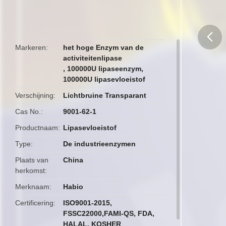
Markeren
het hoge Enzym van de
activiteitenlipase
butto
,
100000U lipaseenzym
,
100000U lipasevloeistof
Verschijning
Lichtbruine Transparant
Cas No.
9001-62-1
Productnaam
Lipasevloeistof
Type
De industrieenzymen
Plaats van
China
herkomst
Merknaam
Habio
Certificering
ISO9001-2015,
FSSC22000,FAMI-QS, FDA,
HALAL, KOSHER