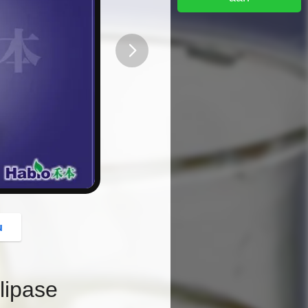
button
u
lipase