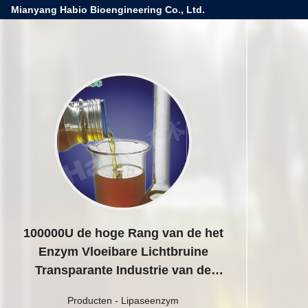
Mianyang Habio Bioengineering Co., Ltd.
100000U de hoge Rang van de het
Enzym Vloeibare Lichtbruine
Transparante Industrie van de
Activiteitenlipase
Producten
-
Lipaseenzym