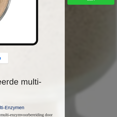
button
u
erde multi-
lti-Enzymen
n multi-enzymvoorbereiding door