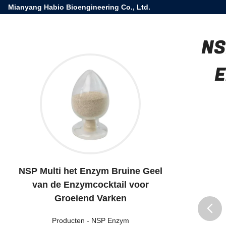
Mianyang Habio Bioengineering Co., Ltd.
NS
E
NSP Multi het Enzym Bruine Geel
van de Enzymcocktail voor
Groeiend Varken
Producten
-
NSP Enzym