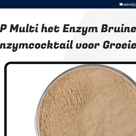
wendy
P Multi het Enzym Bruine
nzymcocktail voor Groei