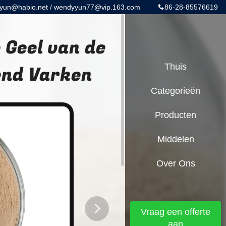
yun@habio.net / wendyyun77@vip.163.com
86-28-85576619
 Geel van de
end Varken
Thuis
Categorieën
Producten
Middelen
Over Ons
Vraag een offerte
aan