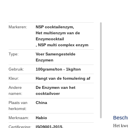
butto
Markeren
NSP cocktailenzym
,
Het multienzym van de
Enzymcocktail
,
NSP multi complex enzym
Type
Voer Samengestelde
Enzymen
Gebruik
100grams/ton - 1kg/ton
Kleur
Hangt van de formulering af
Andere
De Enzymen van het
namen
cocktailvoer
Plaats van
China
herkomst
Beschr
Merknaam
Habio
Het kwe
Certificering
ISO9001-2015,