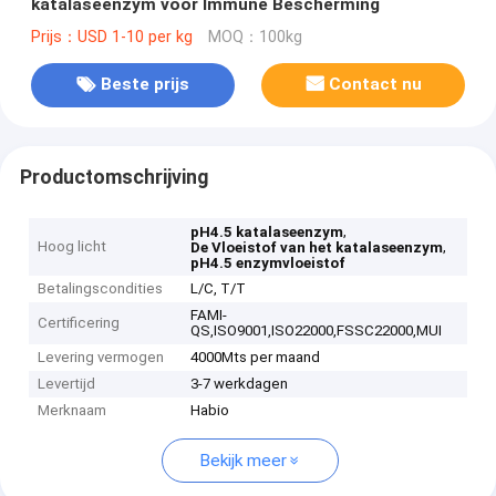
katalaseenzym voor Immune Bescherming
Prijs：USD 1-10 per kg
MOQ：100kg
Beste prijs
Contact nu
Productomschrijving
,
pH4.5 katalaseenzym
Hoog licht
,
De Vloeistof van het katalaseenzym
pH4.5 enzymvloeistof
Betalingscondities
L/C, T/T
FAMI-
Certificering
QS,ISO9001,ISO22000,FSSC22000,MUI
Levering vermogen
4000Mts per maand
Levertijd
3-7 werkdagen
Merknaam
Habio
Bekijk meer