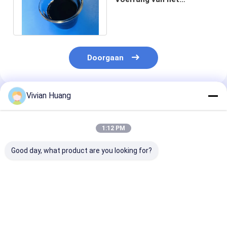
katalaseenzym voor
Immune Bescherming
Doorgaan
Vivian Huang
Geadviseerde Producten
1:12 PM
Good day, what product are you looking for?
Catalase voor
Voederkwaliteit
50,000- 400,0
diervoeding:
Catalase Vloeistof
u/ml Catalase
hoogwaardig enzym
50.000-500.000 u/g
vloeibare poed
voor de gezondheid
vermindert diarree
voor de