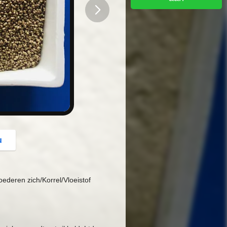
button
u
ederen zich/Korrel/Vloeistof