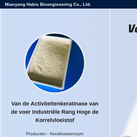
Mianyang Habio Bioengineering Co., Ltd.
V
Van de Activiteitenkeratinase van
de voer Industriële Rang Hoge de
Korrelvloeistof
Producten
-
Keratinaseenzym