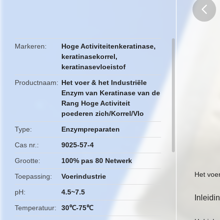
butto
Markeren
Hoge Activiteitenkeratinase
,
keratinasekorrel
,
keratinasevloeistof
Productnaam
Het voer & het Industriële
Enzym van Keratinase van de
Rang Hoge Activiteit
poederen zich/Korrel/Vlo
Type
Enzympreparaten
Cas nr.
9025-57-4
Grootte
100% pas 80 Netwerk
Het voer
Toepassing
Voerindustrie
pH
4.5~7.5
Inleidi
Temperatuur
30℃-75℃