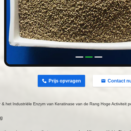
n
Prijs opvragen
Contact n
 & het Industriële Enzym van Keratinase van de Rang Hoge Activiteit po
ng