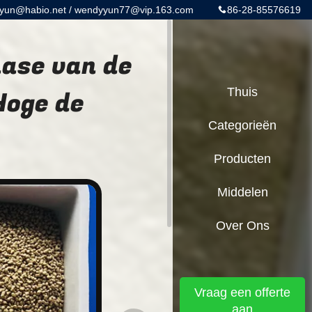
yun@habio.net / wendyyun77@vip.163.com
86-28-85576619
nase van de
Hoge de
Thuis
Categorieën
Producten
Middelen
Over Ons
Vraag een offerte
aan