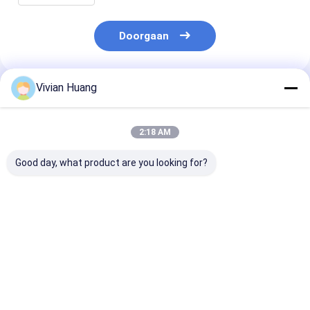
Doorgaan
Vivian Huang
Geadviseerde Producten
2:18 AM
Good day, what product are you looking for?
FAMI-QS-
Geavanceerd
High Activity 
gecertificeerde
voederfytase-enzym
Phytase Enzy
diervoederfytase
met een hoge
300,000U voor
met hoge activiteit
activiteit en een
beter gebruik 
voor kostenreductie
sterke gastro-
fosfor en een 
Beste prijs
Beste prijs
Beste pri
en duurzame
intestinale
efficiëntie van
diervoeding
aanpasbaarheid CAS
voer
37288-11-2