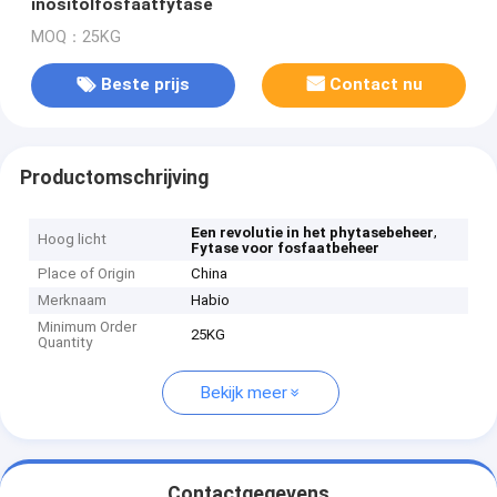
inositolfosfaatfytase
MOQ：25KG
Beste prijs
Contact nu
Productomschrijving
,
Een revolutie in het phytasebeheer
Hoog licht
Fytase voor fosfaatbeheer
Place of Origin
China
Merknaam
Habio
Minimum Order
25KG
Quantity
Bekijk meer
Contactgegevens