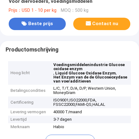
Voor diervoeders, voedingsmiddelen
Prijs：USD 1 - 10 per kg
MOQ：500 kg
Beste prijs
Contact nu
Productomschrijving
Voedingsmiddelenindustrie Glucose
oxidase enzym
Hoog licht
,
,
Liquid Glucose Oxidase Enzym
Het Enzym van de de Glucoseoxydase
van voeradditieven
L/C, T/T, D/A, D/P, Western Union,
Betalingscondities
MoneyGram
ISO9001,ISO22000,FDA,
Certificering
FSSC22000,FAMI-QS,HALAL
Levering vermogen
40000 T/maand
Levertijd
3-7 dagen
Merknaam
Habio