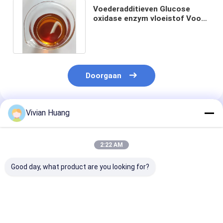
Voederadditieven Glucose
oxidase enzym vloeistof Voor
diervoeders, voedingsmiddelen
Doorgaan
Vivian Huang
Geadviseerde Producten
2:22 AM
Good day, what product are you looking for?
Glucose-oxidase-
CAS-nr. 9001-37-0
Glucose oxida