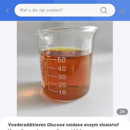
2
/
6
Voederadditieven Glucose oxidase enzym vloeistof