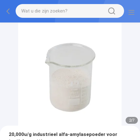
2
/
7
20,000u/g industrieel alfa-amylasepoeder voor