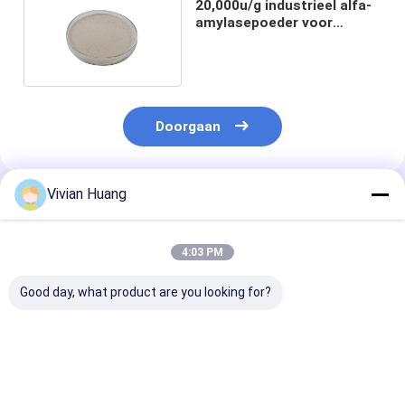
20,000u/g industrieel alfa-
amylasepoeder voor
textielverzetting
Doorgaan
Vivian Huang
Geadviseerde Producten
4:03 PM
Good day, what product are you looking for?
Hoogstabiel α-
Voer α-Amylase-
Geavanceerde 
amylase-enzym voor
enzym in voor een
α-amylase voo