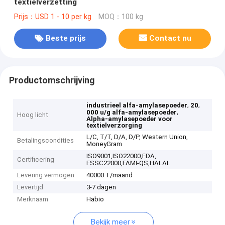
textielverzetting
Prijs：USD 1 - 10 per kg
MOQ：100 kg
Beste prijs
Contact nu
Productomschrijving
,
,
industrieel alfa-amylasepoeder
20
,
000 u/g alfa-amylasepoeder
Hoog licht
Alpha-amylasepoeder voor
textielverzorging
L/C, T/T, D/A, D/P, Western Union,
Betalingscondities
MoneyGram
ISO9001,ISO22000,FDA,
Certificering
FSSC22000,FAMI-QS,HALAL
Levering vermogen
40000 T/maand
Levertijd
3-7 dagen
Merknaam
Habio
Bekijk meer