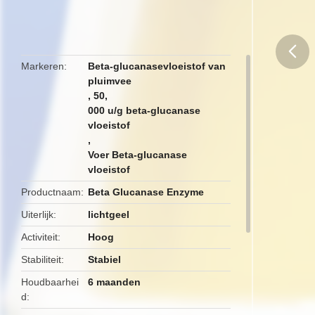
Markeren
Beta-glucanasevloeistof van
pluimvee
butto
,
50
,
000 u/g beta-glucanase
vloeistof
,
Voer Beta-glucanase
vloeistof
Productnaam
Beta Glucanase Enzyme
Uiterlijk
lichtgeel
Activiteit
Hoog
Stabiliteit
Stabiel
Houdbaarhei
6 maanden
d