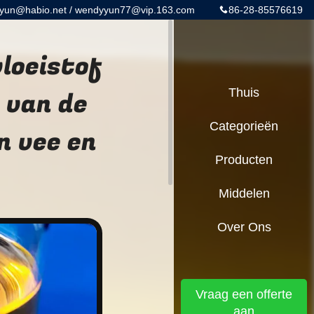
yun@habio.net / wendyyun77@vip.163.com
86-28-85576619
loeistof
 van de
Thuis
Categorieën
n vee en
Producten
Middelen
Over Ons
Vraag een offerte
aan