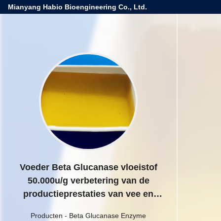
Mianyang Habio Bioengineering Co., Ltd.
Voeder Beta Glucanase vloeistof
50.000u/g verbetering van de
productieprestaties van vee en
pluimvee
Producten
-
Beta Glucanase Enzyme