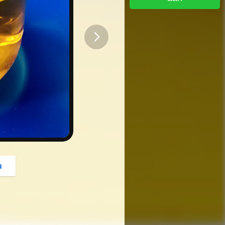
button
u