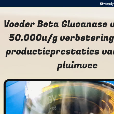
wendy
Voeder Beta Glucanase v
50.000u/g verbetering
productieprestaties va
pluimvee