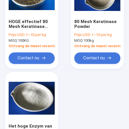
Fabrieksreis
Kwaliteitscontrole
HOGE effectief 80
80 Mesh Keratinase
Mesh Keratinase
Powder
Contacteer ons
Enzyme In Feed
Prijs:
USD 1~10 per kg
Prijs:
USD 1~10 per kg
Industrie
MOQ:
100KG
MOQ:
100kg
Nieuws
Ontvang de meest recente Prijs
Ontvang de meest recente Prij
Contact nu
Contact nu
Phytase Enzym
Lipaseenzym
Proteaseenzym
NSP Enzym
Alpha Amylase
Het hoge Enzym van