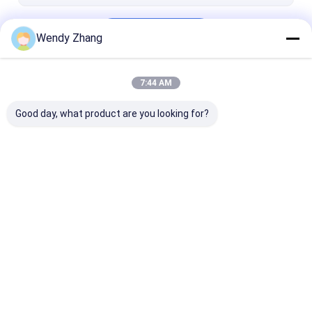
Doorgaan
Wendy Zhang
7:44 AM
Onze Categorieën
Good day, what product are you looking for?
Phytase Enzym
Lipaseenzym
Proteaseenzy
Thuis
Ongeveer
Contacteer
Desktop
ons
ons
Site
Sitemap
Privacy Policy