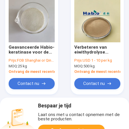
Geavanceerde Habio-
Verbeteren van
keratinase voor de
eiwithydrolyse
afbraak van keratine-
keratinasenzyme
Prijs:
FOB Shanghai or Qingdao Negotiated
Prijs:
USD 1 - 10 per kg
eiwitten en de
Hoge zuiverheid wit
MOQ:
25 kg
MOQ:
500 kg
verwerking van
in de leerindustrie
veermeel
Ontvang de meest recente Prijs
Ontvang de meest recente Prij
Contact nu
Contact nu
Bespaar je tijd
Laat ons met u contact opnemen met de
beste producten.