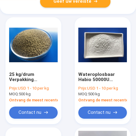
Geef uw vereiste
25 kg/drum
Wateroplosbaar
Verpakking
Habio 50000U
Eiwitoplosbaar
Keratinase-
Prijs:
USD 1 - 10 per kg
Prijs:
USD 1 - 10 per kg
enzym Bron Micro-
enzympoeder voor
MOQ:
500 kg
MOQ:
500 kg
organisme
cosmetica en
huidverzorging
Ontvang de meest recente Prijs
Ontvang de meest recente Prij
Contact nu
Contact nu