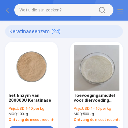
Keratinaseenzym
(24)
het Enzym van
Toevoegingsmiddel
200000U Keratinase
voor diervoeding
500.000 U/g
Prijs:
USD 1-10 per kg
Prijs:
USD 1 - 10 per kg
Keratinasenzyme
MOQ:
100kg
MOQ:
500 kg
Verbeteren van het
gebruik van
Ontvang de meest recente Prijs
Ontvang de meest recente Prij
eiwitmateriaal in