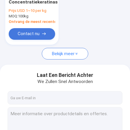
Concentratiekeratinase
Het Enzym van de glucoseoxydase
Prijs:
USD 1~10 per kg
MOQ:
Xylanaseenzym
100kg
Ontvang de meest recente Prijs
Beta Mannanase Enzyme
Contact nu
Alpha Galactosidase
Bekijk meer
Cellulaseenzym
Keratinaseenzym
Laat Een Bericht Achter
Pectinase Enzym
We Zullen Snel Antwoorden
Katalaseenzym
Beta Glucanase Enzyme
Dierenvoerenzymen