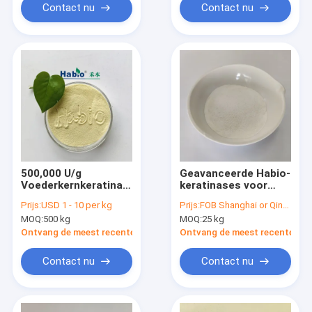
diervoeding
Contact nu
Contact nu
500,000 U/g
Geavanceerde Habio-
Voederkernkeratinases
keratinases voor
Voederadditief
eiwitsubstraathydrolyse
Prijs:
USD 1 - 10 per kg
Prijs:
FOB Shanghai or Qingdao Negotiated
Verbeter het gebruik
in voeder, textiel,
MOQ:
500 kg
MOQ:
25 kg
van eiwit polypeptide
leder, cosmetica,
en aminozuur
enz.
Ontvang de meest recente Prijs
Ontvang de meest recente Prij
Contact nu
Contact nu