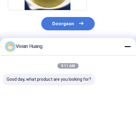
Doorgaan
Vivian Huang
Geadviseerde Producten
5:11 AM
Good day, what product are you looking for?
Alkaline protease
Geavanceerde
Alkaline prote
van hoogstabiele
voederprotease voor
enzym 1 van
voederkwaliteit voor
een beter gebruik van
diervoederkwal
eiwithydrolyse en
eiwitten en een
U/g voor verbe
aminozuurvrijgave
lagere voederkosten
eiwitverteerba
Beste prijs
Beste prijs
Beste pri
CAS nr. 9014-01-1
en veetefficiën