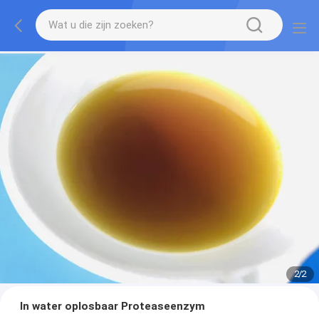
2
/
2
In water oplosbaar Proteaseenzym