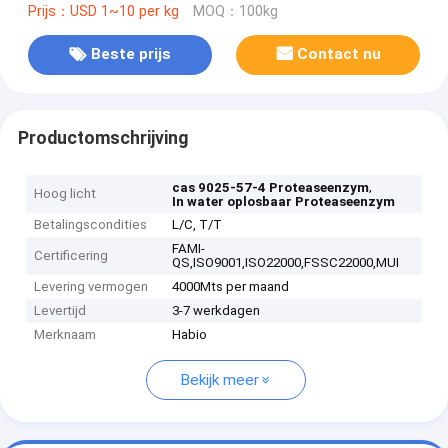
Prijs：USD 1~10 per kg
MOQ：100kg
Beste prijs
Contact nu
Productomschrijving
,
cas 9025-57-4 Proteaseenzym
Hoog licht
In water oplosbaar Proteaseenzym
Betalingscondities
L/C, T/T
FAMI-
Certificering
QS,ISO9001,ISO22000,FSSC22000,MUI
Levering vermogen
4000Mts per maand
Levertijd
3-7 werkdagen
Merknaam
Habio
Bekijk meer