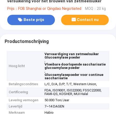
versuikering voor het brouwen van zetmeelsuiker
Prijs：FOB Shanghai or Qingdao Negotiated
MOQ：20 kg
Beste prijs
Contact nu
Productomschrijving
Vervaardiging van zetmeelsuiker
Glucoamylase poeder
,
Vloeibare doorlopende saccharisatie
Hoog licht
glucoamylase poeder
,
Glucoamylasepoeder voor continue
saccharisatie
Betalingscondities
L/C, D/A, D/P, T/T, Western Union,
FDA, ISO9001, ISO22000, FSSC22000,
Certificering
FAMI-QS, KOSHER, MUI Halal
Levering vermogen
50.000 Ton/Jaar
Levertijd
7~14 DAGEN
Merknaam
Habio