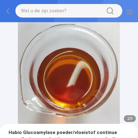
2
/
5
Habio Glucoamylase poeder/vloeistof continue