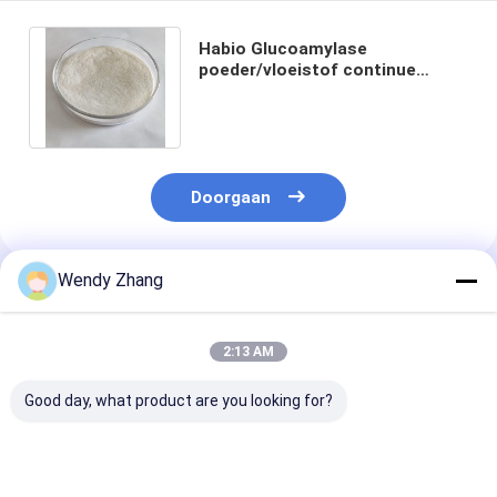
Habio Glucoamylase
poeder/vloeistof continue
versuikering voor het brouwen
van zetmeelsuiker
Doorgaan
Wendy Zhang
Geadviseerde Producten
2:13 AM
Good day, what product are you looking for?