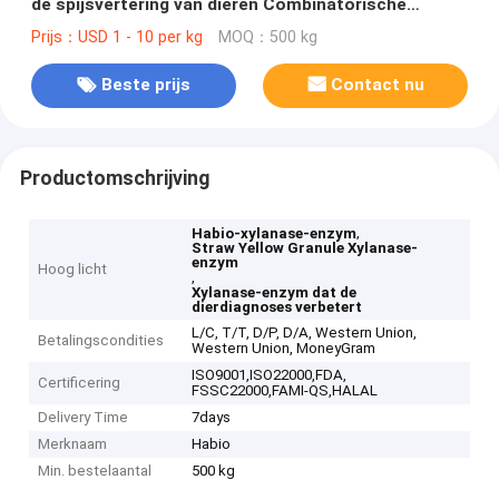
de spijsvertering van dieren Combinatorische
Xylanase Straw Yellow Granule
Prijs：USD 1 - 10 per kg
MOQ：500 kg
Beste prijs
Contact nu
Productomschrijving
,
Habio-xylanase-enzym
Straw Yellow Granule Xylanase-
enzym
Hoog licht
,
Xylanase-enzym dat de
dierdiagnoses verbetert
L/C, T/T, D/P, D/A, Western Union,
Betalingscondities
Western Union, MoneyGram
ISO9001,ISO22000,FDA,
Certificering
FSSC22000,FAMI-QS,HALAL
Delivery Time
7days
Merknaam
Habio
Min. bestelaantal
500 kg